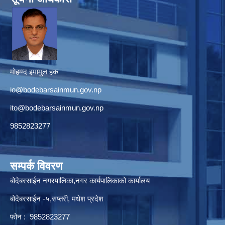
मोहम्म्द इमामुल हक
io@bodebarsainmun.gov.np
ito@bodebarsainmun.gov.np
9852823277
सम्पर्क विवरण
बोदेबरसाईन नगरपालिका,नगर कार्यपालिकाको कार्यालय
बोदेबरसाईन -५,सप्तरी, मधेश प्रदेश
फोन : 9852823277