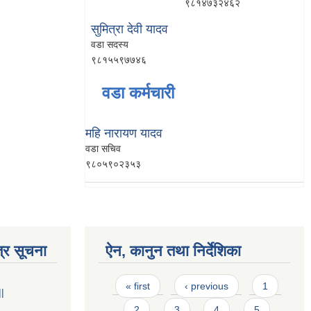
९८१४७३२४६२
सुमित्रा देवी यादव
वडा सदस्य
९८१५५९७७४६
वडा कर्मचारी
महि नारायण यादव
वडा सचिव
९८०५९०२३५३
्र सूचना
ऐन, कानुन तथा निर्देशिका
Pages
« first
‹ previous
1
||
2
3
4
5