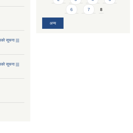
6
7
8
अन्य
यको सूचना |||
यको सूचना |||