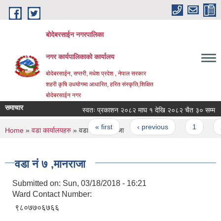
Skip to main content
बोदेबरसाईन नगरपालिका
नगर कार्यपालिकाको कार्यालय
बोदेबरसाईन, सप्तरी, मधेश प्रदेश , नेपाल सरकार
शहरी कृषि उधयोगमा आधारित, हरित संस्कृति,शिक्षित
बोदेबरसाईन नगर
समाचार
स्वतः प्रकाशन २०८२ माघ १ देखि २०८२ चैत ३० सम्म
Pages
« first
‹ previous
1
2
You are here
Home
»
वडा कार्यालयहरु
» वडा नं‌ ७ ,मानराजा
वडा नं‌ ७ ,मानराजा
Submitted on:
Sun, 03/18/2018 - 16:21
Ward Contact Number:
९८०७७०६७६६