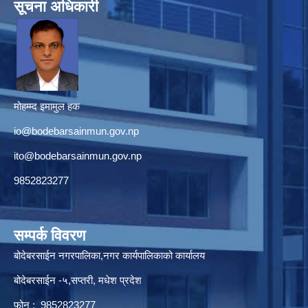
सूचना अधिकारी
मोहम्म्द इमामुल हक
io@bodebarsainmun.gov.np
ito@bodebarsainmun.gov.np
9852823277
सम्पर्क विवरण
बोदेबरसाईन नगरपालिका,नगर कार्यपालिकाको कार्यालय
बोदेबरसाईन -५,सप्तरी, मधेश प्रदेश
फोन : 9852823277