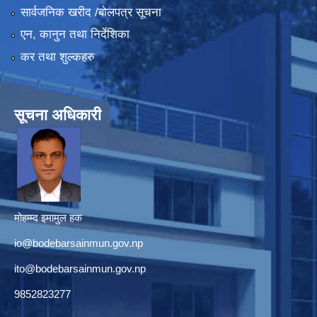
सार्वजनिक खरीद /बोलपत्र सूचना
एन, कानुन तथा निर्देशिका
कर तथा शुल्कहरु
सूचना अधिकारी
मोहम्म्द इमामुल हक
io@bodebarsainmun.gov.np
ito@bodebarsainmun.gov.np
9852823277