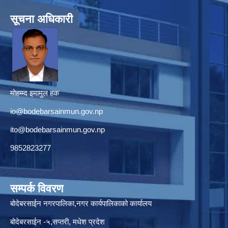
सूचना अधिकारी
मोहम्म्द इमामुल हक
io@bodebarsainmun.gov.np
ito@bodebarsainmun.gov.np
9852823277
सम्पर्क विवरण
बोदेबरसाईन नगरपालिका,नगर कार्यपालिकाको कार्यालय
बोदेबरसाईन -५,सप्तरी, मधेश प्रदेश