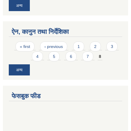
अन्य
ऐन, कानुन तथा निर्देशिका
Pages
« first
‹ previous
1
2
3
4
5
6
7
8
अन्य
फेसबुक फीड