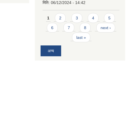
मिति:
06/12/2024 - 14:42
Pages
1
2
3
4
5
6
7
8
next ›
last »
अन्य