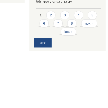
मिति:
06/12/2024 - 14:42
Pages
1
2
3
4
5
6
7
8
next ›
last »
अन्य