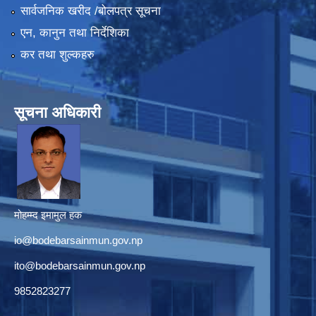
सार्वजनिक खरीद /बोलपत्र सूचना
एन, कानुन तथा निर्देशिका
कर तथा शुल्कहरु
सूचना अधिकारी
मोहम्म्द इमामुल हक
io@bodebarsainmun.gov.np
ito@bodebarsainmun.gov.np
9852823277