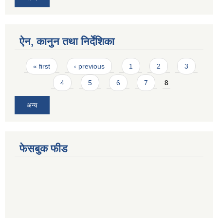
ऐन, कानुन तथा निर्देशिका
Pages
« first
‹ previous
1
2
3
4
5
6
7
8
अन्य
फेसबुक फीड