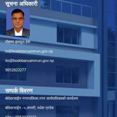
सूचना अधिकारी
मोहम्म्द इमामुल हक
io@bodebarsainmun.gov.np
ito@bodebarsainmun.gov.np
9852823277
सम्पर्क विवरण
बोदेबरसाईन नगरपालिका,नगर कार्यपालिकाको कार्यालय
बोदेबरसाईन -५,सप्तरी, मधेश प्रदेश