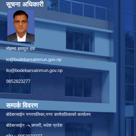
सूचना अधिकारी
मोहम्म्द इमामुल हक
io@bodebarsainmun.gov.np
ito@bodebarsainmun.gov.np
9852823277
सम्पर्क विवरण
बोदेबरसाईन नगरपालिका,नगर कार्यपालिकाको कार्यालय
बोदेबरसाईन -५,सप्तरी, मधेश प्रदेश