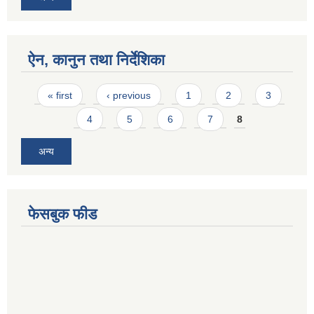
ऐन, कानुन तथा निर्देशिका
Pages
« first
‹ previous
1
2
3
4
5
6
7
8
अन्य
फेसबुक फीड