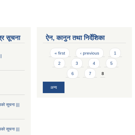
्र सूचना
ऐन, कानुन तथा निर्देशिका
Pages
« first
‹ previous
1
||
2
3
4
5
6
7
8
अन्य
यको सूचना |||
यको सूचना |||