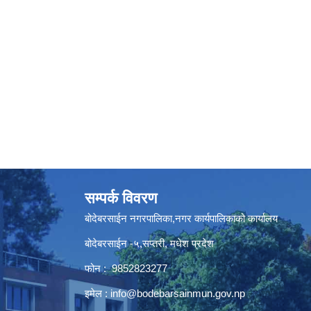
सम्पर्क विवरण
बोदेबरसाईन नगरपालिका,नगर कार्यपालिकाको कार्यालय
बोदेबरसाईन -५,सप्तरी, मधेश प्रदेश
फोन : 9852823277
इमेल :
info@bodebarsainmun.gov.np