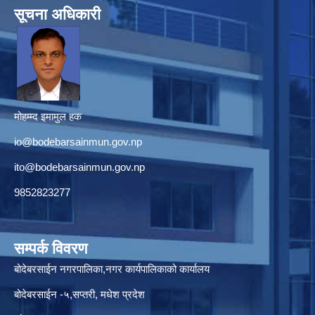
सूचना अधिकारी
मोहम्म्द इमामुल हक
io@bodebarsainmun.gov.np
ito@bodebarsainmun.gov.np
9852823277
सम्पर्क विवरण
बोदेबरसाईन नगरपालिका,नगर कार्यपालिकाको कार्यालय
बोदेबरसाईन -५,सप्तरी, मधेश प्रदेश