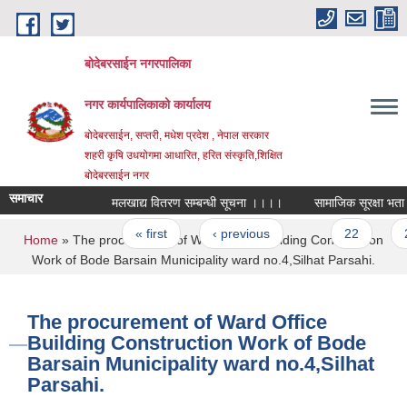
Skip to main content
बोदेबरसाईन नगरपालिका
नगर कार्यपालिकाको कार्यालय
बोदेबरसाईन, सप्तरी, मधेश प्रदेश , नेपाल सरकार
शहरी कृषि उधयोगमा आधारित, हरित संस्कृति,शिक्षित
बोदेबरसाईन नगर
समाचार
मलखाद्य वितरण सम्बन्धी सूचना ।।।।
सामाजिक सूरक्षा भता सम्
Pages
« first
‹ previous
…
22
23
You are here
Home
» The procurement of Ward Office Building Construction
Work of Bode Barsain Municipality ward no.4,Silhat Parsahi.
The procurement of Ward Office
Building Construction Work of Bode
Barsain Municipality ward no.4,Silhat
Parsahi.