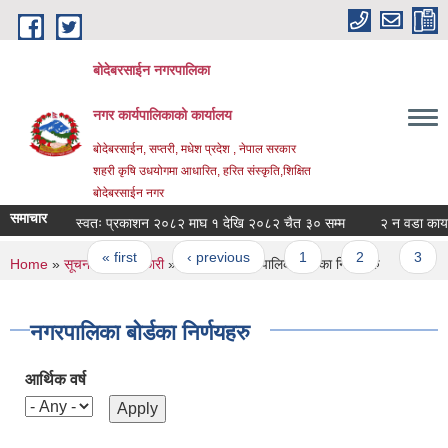
Skip to main content
बोदेबरसाईन नगरपालिका
नगर कार्यपालिकाको कार्यालय
बोदेबरसाईन, सप्तरी, मधेश प्रदेश , नेपाल सरकार
शहरी कृषि उधयोगमा आधारित, हरित संस्कृति,शिक्षित
बोदेबरसाईन नगर
समाचार
स्वतः प्रकाशन २०८२ माघ १ देखि २०८२ चैत ३० सम्म
२ न वडा कार्या
Pages
« first
‹ previous
1
2
3
You are here
Home
»
सूचना तथा जानकारी
»
निर्णयहरु
» नगरपालिका बोर्डका निर्णयहरु
नगरपालिका बोर्डका निर्णयहरु
आर्थिक वर्ष