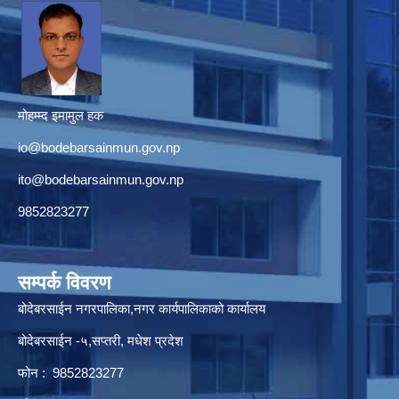
मोहम्म्द इमामुल हक
io@bodebarsainmun.gov.np
ito@bodebarsainmun.gov.np
9852823277
सम्पर्क विवरण
बोदेबरसाईन नगरपालिका,नगर कार्यपालिकाको कार्यालय
बोदेबरसाईन -५,सप्तरी, मधेश प्रदेश
फोन : 9852823277