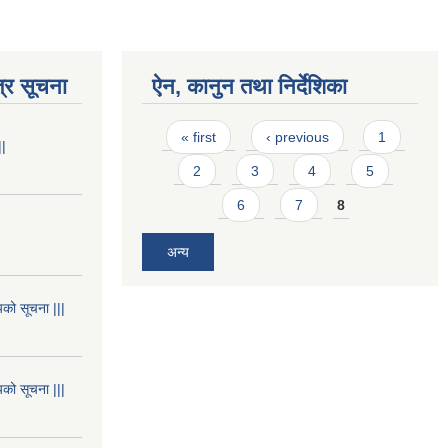
्र सूचना
ऐन, कानुन तथा निर्देशिका
Pages
« first
‹ previous
1
||
2
3
4
5
6
7
8
अन्य
यको सूचना |||
यको सूचना |||