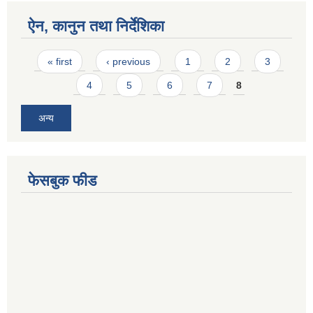
ऐन, कानुन तथा निर्देशिका
Pages
« first
‹ previous
1
2
3
4
5
6
7
8
अन्य
फेसबुक फीड