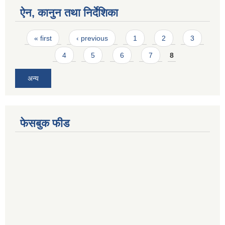
ऐन, कानुन तथा निर्देशिका
Pages
« first
‹ previous
1
2
3
4
5
6
7
8
अन्य
फेसबुक फीड