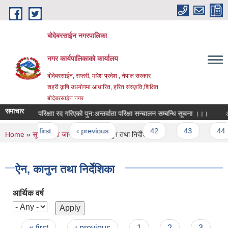
Skip to main content
बोदेबरसाईन नगरपालिका
नगर कार्यपालिकाको कार्यालय
बोदेबरसाईन, सप्तरी, मधेश प्रदेश , नेपाल सरकार
शहरी कृषि उधयोगमा आधारित, हरित संस्कृति,शिक्षित
बोदेबरसाईन नगर
समाचार
अन्तिम परिक्षाा रद गरिएको पुन‍‌‌:अन्तर्वाता परिक्षा सन्चालन सम्बन्धि सूचना ।।।
औषध
Pages
« first
‹ previous
…
42
43
44
You are here
Home
»
सूचना तथा जानकारी
» ऐन, कानुन तथा निर्देशिका
ऐन, कानुन तथा निर्देशिका
आर्थिक वर्ष
Pages
« first
‹ previous
1
2
3