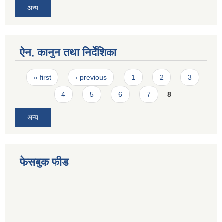
अन्य
ऐन, कानुन तथा निर्देशिका
Pages
« first
‹ previous
1
2
3
4
5
6
7
8
अन्य
फेसबुक फीड