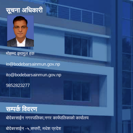
सूचना अधिकारी
मोहम्म्द इमामुल हक
io@bodebarsainmun.gov.np
ito@bodebarsainmun.gov.np
9852823277
सम्पर्क विवरण
बोदेबरसाईन नगरपालिका,नगर कार्यपालिकाको कार्यालय
बोदेबरसाईन -५,सप्तरी, मधेश प्रदेश