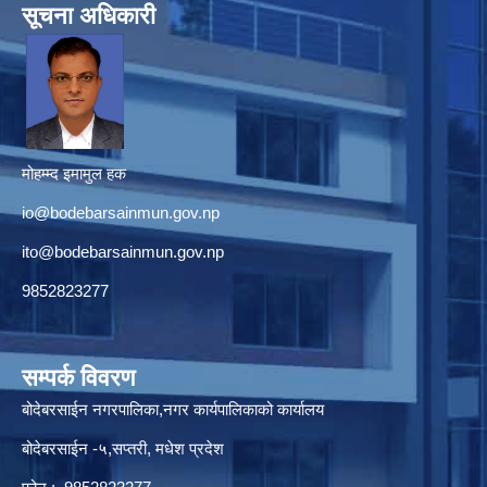
सूचना अधिकारी
मोहम्म्द इमामुल हक
io@bodebarsainmun.gov.np
ito@bodebarsainmun.gov.np
9852823277
सम्पर्क विवरण
बोदेबरसाईन नगरपालिका,नगर कार्यपालिकाको कार्यालय
बोदेबरसाईन -५,सप्तरी, मधेश प्रदेश