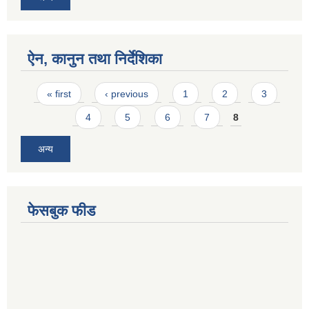
ऐन, कानुन तथा निर्देशिका
Pages
« first
‹ previous
1
2
3
4
5
6
7
8
अन्य
फेसबुक फीड