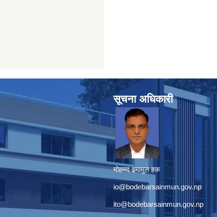
सूचना अधिकारी
मोहम्म्द इमामुल हक
io@bodebarsainmun.gov.np
ito@bodebarsainmun.gov.np