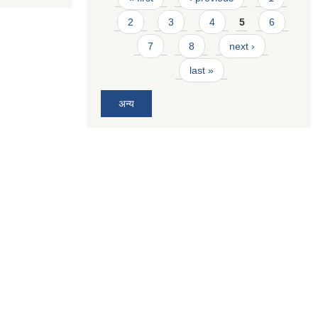
2
3
4
5
6
7
8
next ›
last »
अन्य