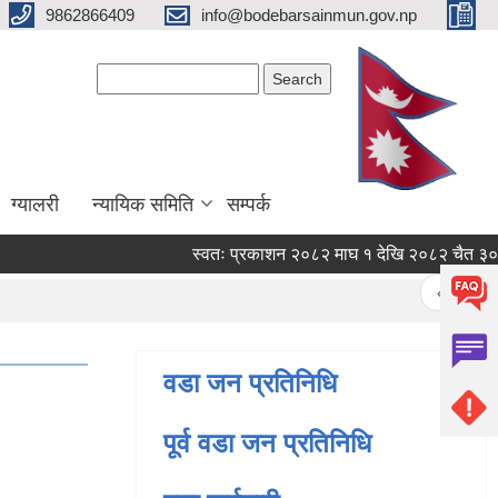
9862866409
info@bodebarsainmun.gov.np
Search form
Search
ग्यालरी
न्यायिक समिति
सम्पर्क
स्वतः प्रकाशन २०८२ माघ १ देखि २०८२ चैत ३० सम्
Pages
« first
वडा जन प्रतिनिधि
पूर्व वडा जन प्रतिनिधि