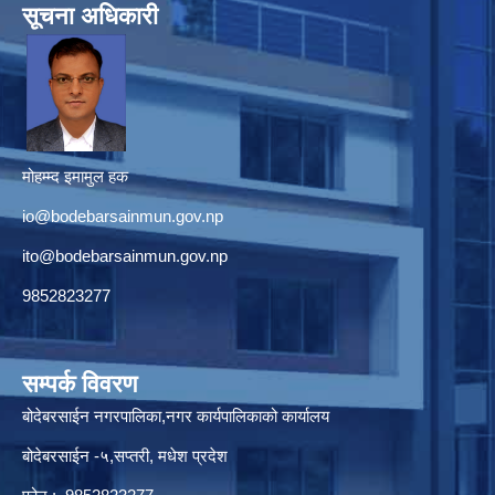
सूचना अधिकारी
मोहम्म्द इमामुल हक
io@bodebarsainmun.gov.np
ito@bodebarsainmun.gov.np
9852823277
सम्पर्क विवरण
बोदेबरसाईन नगरपालिका,नगर कार्यपालिकाको कार्यालय
बोदेबरसाईन -५,सप्तरी, मधेश प्रदेश