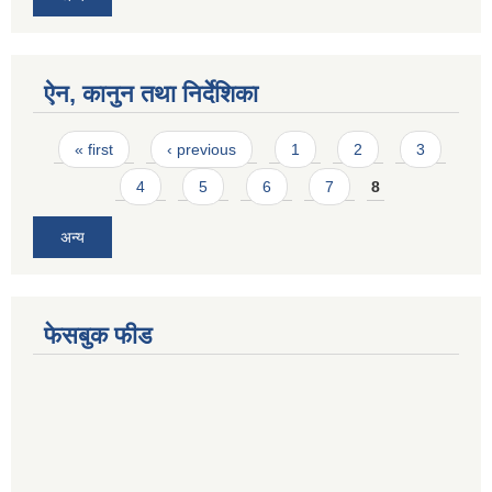
ऐन, कानुन तथा निर्देशिका
Pages
« first
‹ previous
1
2
3
4
5
6
7
8
अन्य
फेसबुक फीड