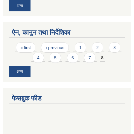
अन्य
ऐन, कानुन तथा निर्देशिका
Pages
« first
‹ previous
1
2
3
4
5
6
7
8
अन्य
फेसबुक फीड