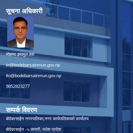
सूचना अधिकारी
मोहम्म्द इमामुल हक
io@bodebarsainmun.gov.np
ito@bodebarsainmun.gov.np
9852823277
सम्पर्क विवरण
बोदेबरसाईन नगरपालिका,नगर कार्यपालिकाको कार्यालय
बोदेबरसाईन -५,सप्तरी, मधेश प्रदेश