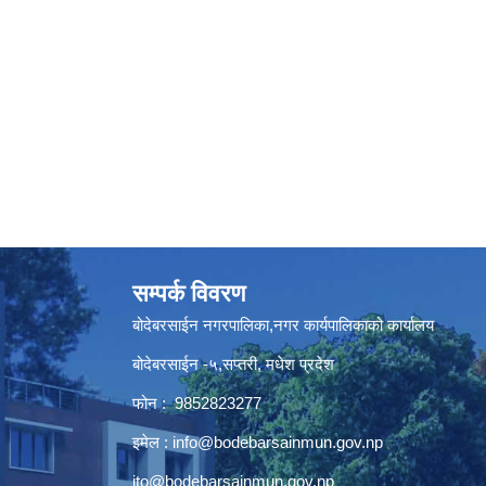
सम्पर्क विवरण
बोदेबरसाईन नगरपालिका,नगर कार्यपालिकाको कार्यालय
बोदेबरसाईन -५,सप्तरी, मधेश प्रदेश
फोन : 9852823277
इमेल :
info@bodebarsainmun.gov.np
ito@bodebarsainmun.gov.np