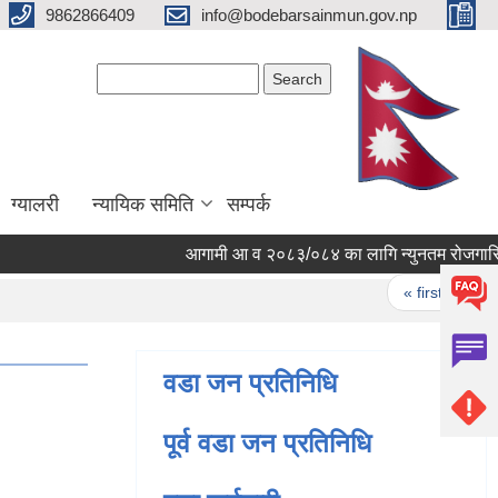
9862866409
info@bodebarsainmun.gov.np
Search form
Search
ग्यालरी
न्यायिक समिति
सम्पर्क
आगामी आ व २०८३/०८४ का लागि न्युनतम रोजगारिमा संग
Pages
« first
‹ pr
वडा जन प्रतिनिधि
पूर्व वडा जन प्रतिनिधि