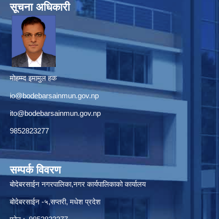
सूचना अधिकारी
मोहम्म्द इमामुल हक
io@bodebarsainmun.gov.np
ito@bodebarsainmun.gov.np
9852823277
सम्पर्क विवरण
बोदेबरसाईन नगरपालिका,नगर कार्यपालिकाको कार्यालय
बोदेबरसाईन -५,सप्तरी, मधेश प्रदेश