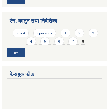
ऐन, कानुन तथा निर्देशिका
Pages
« first
‹ previous
1
2
3
4
5
6
7
8
अन्य
फेसबुक फीड