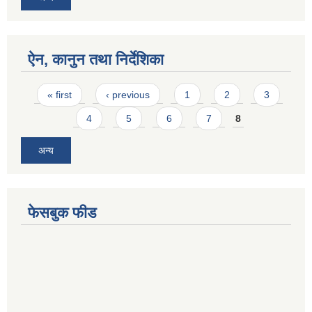
ऐन, कानुन तथा निर्देशिका
Pages
« first
‹ previous
1
2
3
4
5
6
7
8
अन्य
फेसबुक फीड