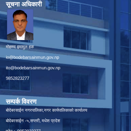
सूचना अधिकारी
मोहम्म्द इमामुल हक
io@bodebarsainmun.gov.np
ito@bodebarsainmun.gov.np
9852823277
सम्पर्क विवरण
बोदेबरसाईन नगरपालिका,नगर कार्यपालिकाको कार्यालय
बोदेबरसाईन -५,सप्तरी, मधेश प्रदेश