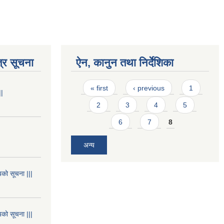
्र सूचना
ऐन, कानुन तथा निर्देशिका
Pages
« first
‹ previous
1
||
2
3
4
5
6
7
8
अन्य
यको सूचना |||
यको सूचना |||