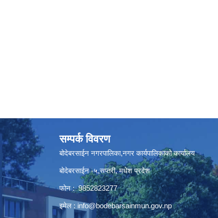
सम्पर्क विवरण
बोदेबरसाईन नगरपालिका,नगर कार्यपालिकाको कार्यालय
बोदेबरसाईन -५,सप्तरी, मधेश प्रदेश
फोन : 9852823277
इमेल :
info@bodebarsainmun.gov.np