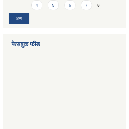
4
5
6
7
8
अन्य
फेसबुक फीड