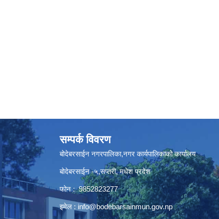
सम्पर्क विवरण
बोदेबरसाईन नगरपालिका,नगर कार्यपालिकाको कार्यालय
बोदेबरसाईन -५,सप्तरी, मधेश प्रदेश
फोन : 9852823277
इमेल :
info@bodebarsainmun.gov.np