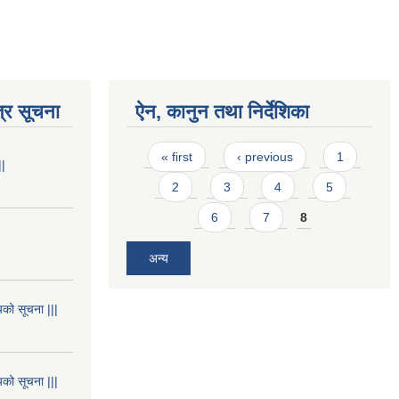
्र सूचना
ऐन, कानुन तथा निर्देशिका
Pages
« first
‹ previous
1
||
2
3
4
5
6
7
8
अन्य
यको सूचना |||
यको सूचना |||