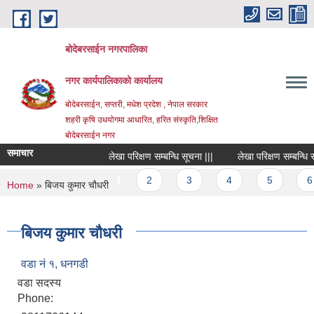
Skip to main content
बोदेबरसाईन नगरपालिका
नगर कार्यपालिकाको कार्यालय
बोदेबरसाईन, सप्तरी, मधेश प्रदेश , नेपाल सरकार
शहरी कृषि उधयोगमा आधारित, हरित संस्कृति,शिक्षित
बोदेबरसाईन नगर
समाचार
लेखा परिक्षण सम्बन्धि सूचना |||
लेखा परिक्षण सम्बन्धि सूचन
Pages
1
2
3
4
5
6
You are here
Home
» बिजय कुमार चौधरी
बिजय कुमार चौधरी
वडा नं‌ १, धनगडी
वडा सदस्य
Phone: