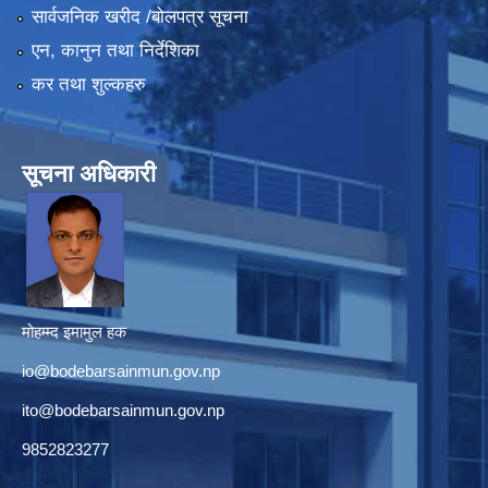
सार्वजनिक खरीद /बोलपत्र सूचना
एन, कानुन तथा निर्देशिका
कर तथा शुल्कहरु
सूचना अधिकारी
मोहम्म्द इमामुल हक
io@bodebarsainmun.gov.np
ito@bodebarsainmun.gov.np
9852823277