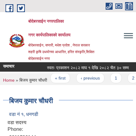
Skip to main content
बोदेबरसाईन नगरपालिका
नगर कार्यपालिकाको कार्यालय
बोदेबरसाईन, सप्तरी, मधेश प्रदेश , नेपाल सरकार
शहरी कृषि उधयोगमा आधारित, हरित संस्कृति,शिक्षित
बोदेबरसाईन नगर
समाचार
स्वतः प्रकाशन २०८२ माघ १ देखि २०८२ चैत ३० सम्म
Pages
« first
‹ previous
1
2
You are here
Home
» बिजय कुमार चौधरी
बिजय कुमार चौधरी
वडा नं‌ १, धनगडी
वडा सदस्य
Phone: