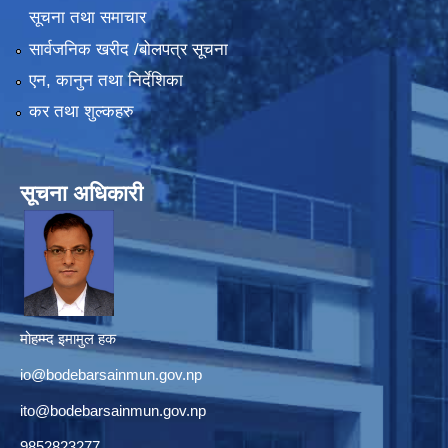
सूचना तथा समाचार
सार्वजनिक खरीद /बोलपत्र सूचना
एन, कानुन तथा निर्देशिका
कर तथा शुल्कहरु
सूचना अधिकारी
मोहम्म्द इमामुल हक
io@bodebarsainmun.gov.np
ito@bodebarsainmun.gov.np
9852823277