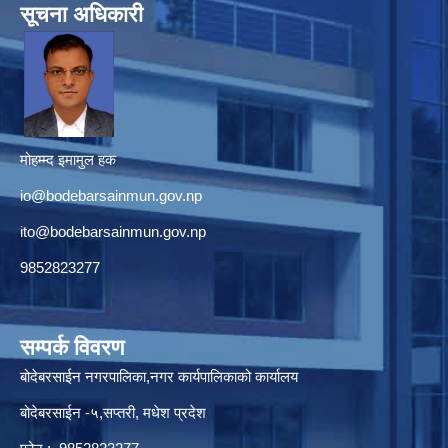
सूचना अधिकारी
मोहम्म्द इमामुल हक
io@bodebarsainmun.gov.np
ito@bodebarsainmun.gov.np
9852823277
सम्पर्क विवरण
बोदेबरसाईन नगरपालिका,नगर कार्यपालिकाको कार्यालय
बोदेबरसाईन -५,सप्तरी, मधेश प्रदेश