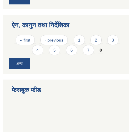
ऐन, कानुन तथा निर्देशिका
Pages
« first
‹ previous
1
2
3
4
5
6
7
8
अन्य
फेसबुक फीड