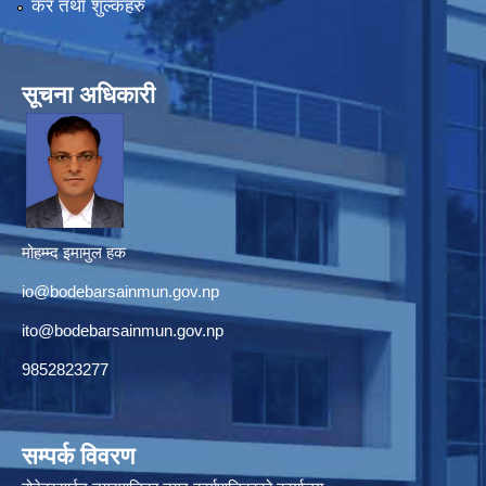
कर तथा शुल्कहरु
सूचना अधिकारी
मोहम्म्द इमामुल हक
io@bodebarsainmun.gov.np
ito@bodebarsainmun.gov.np
9852823277
सम्पर्क विवरण