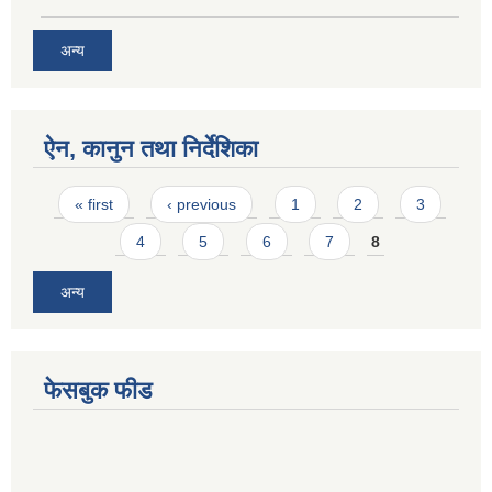
अन्य
ऐन, कानुन तथा निर्देशिका
Pages
« first
‹ previous
1
2
3
4
5
6
7
8
अन्य
फेसबुक फीड