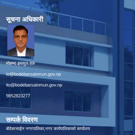
सूचना अधिकारी
मोहम्म्द इमामुल हक
io@bodebarsainmun.gov.np
ito@bodebarsainmun.gov.np
9852823277
सम्पर्क विवरण
बोदेबरसाईन नगरपालिका,नगर कार्यपालिकाको कार्यालय