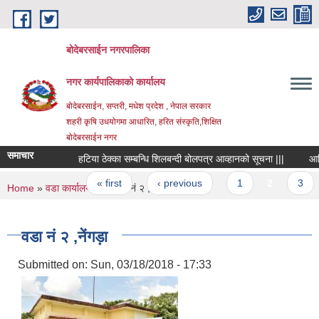
Skip to main content
बोदेबरसाईन नगरपालिका
नगर कार्यपालिकाको कार्यालय
बोदेबरसाईन, सप्तरी, मधेश प्रदेश , नेपाल सरकार
शहरी कृषि उधयोगमा आधारित, हरित संस्कृति,शिक्षित
बोदेबरसाईन नगर
समाचार
हटिया ठेक्का सम्बन्धि शिलबन्दी बोलपत्र आव्हानको सूचना |||
आर्थिक 
Pages
« first
‹ previous
1
2
3
You are here
Home
»
वडा कार्यालयहरु
» वडा नं‌ २ ,नेंगड़ा
वडा नं‌ २ ,नेंगड़ा
Submitted on:
Sun, 03/18/2018 - 17:33