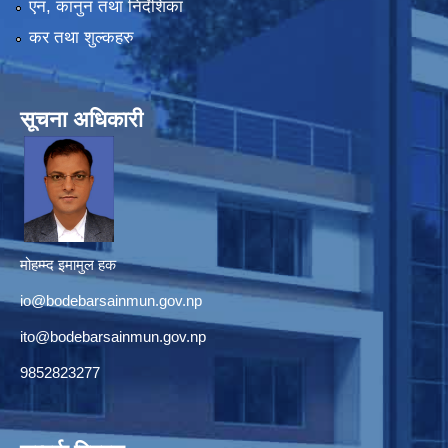
एन, कानुन तथा निर्देशिका
कर तथा शुल्कहरु
सूचना अधिकारी
मोहम्म्द इमामुल हक
io@bodebarsainmun.gov.np
ito@bodebarsainmun.gov.np
9852823277