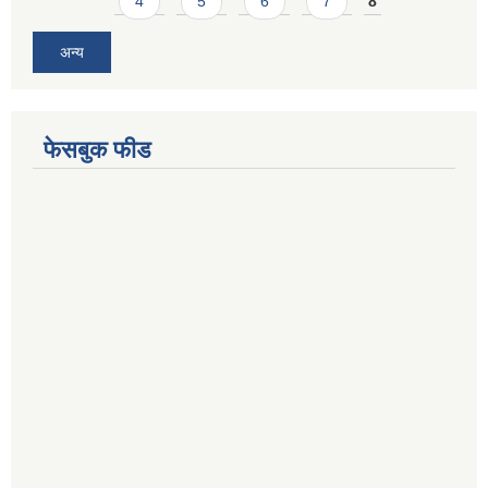
4
5
6
7
8
अन्य
फेसबुक फीड