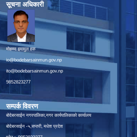
सूचना अधिकारी
मोहम्म्द इमामुल हक
io@bodebarsainmun.gov.np
ito@bodebarsainmun.gov.np
9852823277
सम्पर्क विवरण
बोदेबरसाईन नगरपालिका,नगर कार्यपालिकाको कार्यालय
बोदेबरसाईन -५,सप्तरी, मधेश प्रदेश