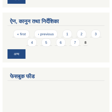
ऐन, कानुन तथा निर्देशिका
Pages
« first
‹ previous
1
2
3
4
5
6
7
8
अन्य
फेसबुक फीड