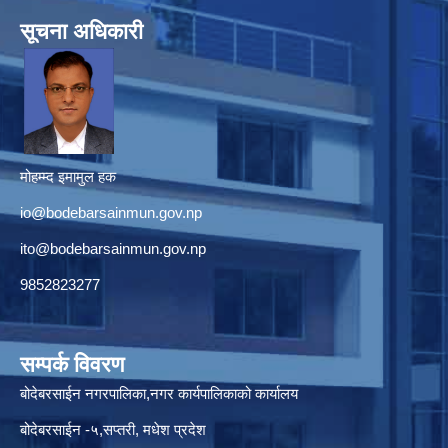
सूचना अधिकारी
मोहम्म्द इमामुल हक
io@bodebarsainmun.gov.np
ito@bodebarsainmun.gov.np
9852823277
सम्पर्क विवरण
बोदेबरसाईन नगरपालिका,नगर कार्यपालिकाको कार्यालय
बोदेबरसाईन -५,सप्तरी, मधेश प्रदेश