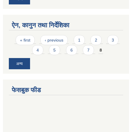
ऐन, कानुन तथा निर्देशिका
Pages
« first
‹ previous
1
2
3
4
5
6
7
8
अन्य
फेसबुक फीड