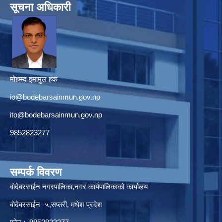
सूचना अधिकारी
मोहम्म्द इमामुल हक
io@bodebarsainmun.gov.np
ito@bodebarsainmun.gov.np
9852823277
सम्पर्क विवरण
बोदेबरसाईन नगरपालिका,नगर कार्यपालिकाको कार्यालय
बोदेबरसाईन -५,सप्तरी, मधेश प्रदेश