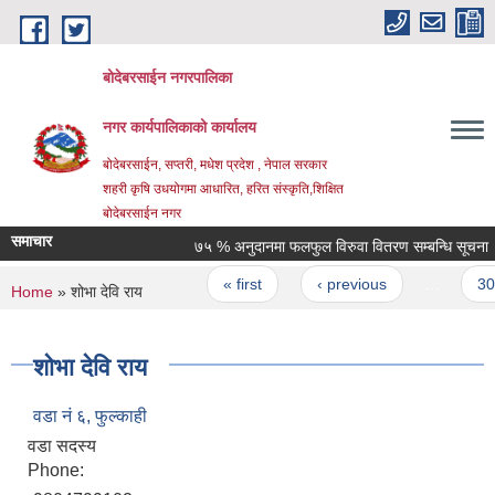
Skip to main content
बोदेबरसाईन नगरपालिका
नगर कार्यपालिकाको कार्यालय
बोदेबरसाईन, सप्तरी, मधेश प्रदेश , नेपाल सरकार
शहरी कृषि उधयोगमा आधारित, हरित संस्कृति,शिक्षित
बोदेबरसाईन नगर
समाचार
७५ % अनुदानमा फलफुल विरुवा वितरण सम्बन्धि सूचना ।
Pages
« first
‹ previous
…
30
You are here
Home
» शोभा देवि राय
शोभा देवि राय
वडा नं‌ ६, फुल्काही
वडा सदस्य
Phone: