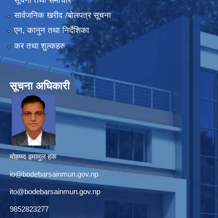
सूचना तथा समाचार
सार्वजनिक खरीद /बोलपत्र सूचना
एन, कानुन तथा निर्देशिका
कर तथा शुल्कहरु
सूचना अधिकारी
मोहम्म्द इमामुल हक
io@bodebarsainmun.gov.np
ito@bodebarsainmun.gov.np
9852823277