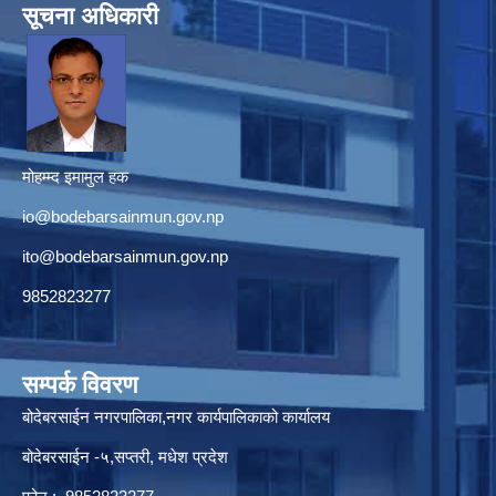
सूचना अधिकारी
मोहम्म्द इमामुल हक
io@bodebarsainmun.gov.np
ito@bodebarsainmun.gov.np
9852823277
सम्पर्क विवरण
बोदेबरसाईन नगरपालिका,नगर कार्यपालिकाको कार्यालय
बोदेबरसाईन -५,सप्तरी, मधेश प्रदेश