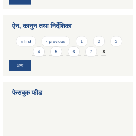
ऐन, कानुन तथा निर्देशिका
Pages
« first
‹ previous
1
2
3
4
5
6
7
8
अन्य
फेसबुक फीड