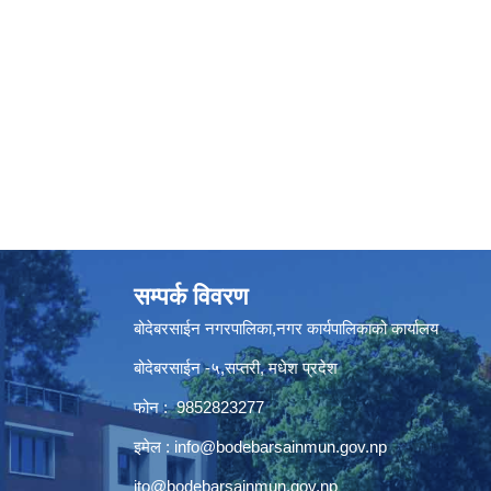
सम्पर्क विवरण
बोदेबरसाईन नगरपालिका,नगर कार्यपालिकाको कार्यालय
बोदेबरसाईन -५,सप्तरी, मधेश प्रदेश
फोन : 9852823277
इमेल :
info@bodebarsainmun.gov.np
ito@bodebarsainmun.gov.np