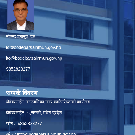
मोहम्म्द इमामुल हक
io@bodebarsainmun.gov.np
ito@bodebarsainmun.gov.np
9852823277
सम्पर्क विवरण
बोदेबरसाईन नगरपालिका,नगर कार्यपालिकाको कार्यालय
बोदेबरसाईन -५,सप्तरी, मधेश प्रदेश
फोन : 9852823277
इमेल :
info@bodebarsainmun.gov.np