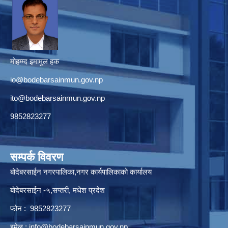
मोहम्म्द इमामुल हक
io@bodebarsainmun.gov.np
ito@bodebarsainmun.gov.np
9852823277
सम्पर्क विवरण
बोदेबरसाईन नगरपालिका,नगर कार्यपालिकाको कार्यालय
बोदेबरसाईन -५,सप्तरी, मधेश प्रदेश
फोन : 9852823277
इमेल :
info@bodebarsainmun.gov.np