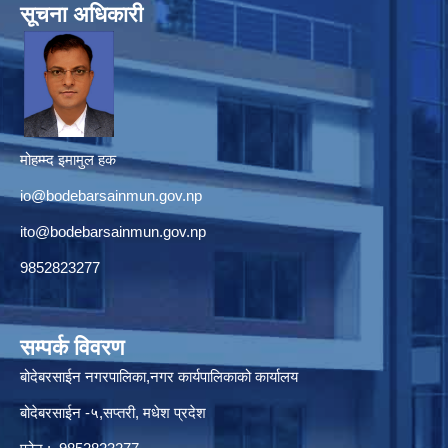
सूचना अधिकारी
मोहम्म्द इमामुल हक
io@bodebarsainmun.gov.np
ito@bodebarsainmun.gov.np
9852823277
सम्पर्क विवरण
बोदेबरसाईन नगरपालिका,नगर कार्यपालिकाको कार्यालय
बोदेबरसाईन -५,सप्तरी, मधेश प्रदेश