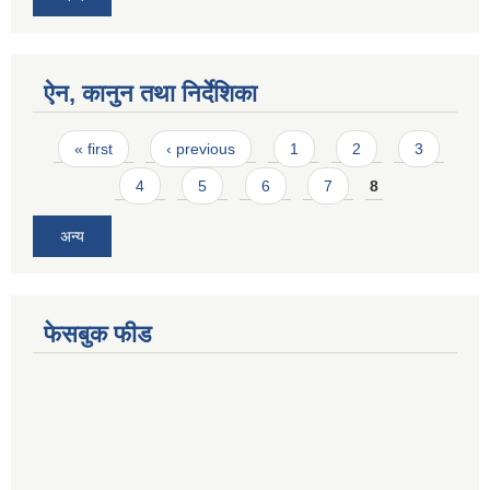
ऐन, कानुन तथा निर्देशिका
Pages
« first
‹ previous
1
2
3
4
5
6
7
8
अन्य
फेसबुक फीड