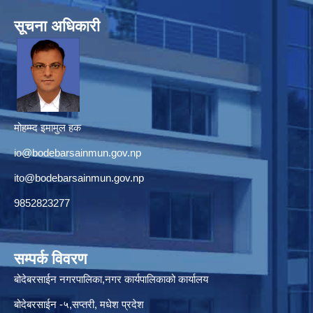
सूचना अधिकारी
मोहम्म्द इमामुल हक
io@bodebarsainmun.gov.np
ito@bodebarsainmun.gov.np
9852823277
सम्पर्क विवरण
बोदेबरसाईन नगरपालिका,नगर कार्यपालिकाको कार्यालय
बोदेबरसाईन -५,सप्तरी, मधेश प्रदेश