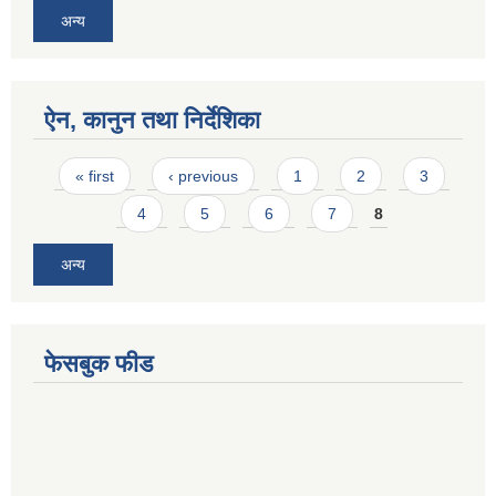
अन्य
ऐन, कानुन तथा निर्देशिका
Pages
« first
‹ previous
1
2
3
4
5
6
7
8
अन्य
फेसबुक फीड