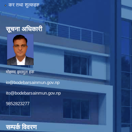
कर तथा शुल्कहरु
सूचना अधिकारी
मोहम्म्द इमामुल हक
io@bodebarsainmun.gov.np
ito@bodebarsainmun.gov.np
9852823277
सम्पर्क विवरण