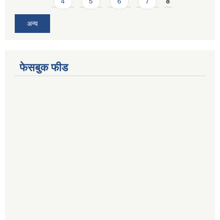
4
5
6
7
8
अन्य
फेसबुक फीड