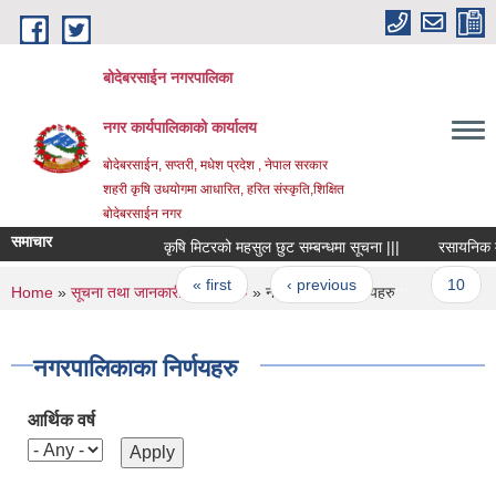
Skip to main content
बोदेबरसाईन नगरपालिका
नगर कार्यपालिकाको कार्यालय
बोदेबरसाईन, सप्तरी, मधेश प्रदेश , नेपाल सरकार
शहरी कृषि उधयोगमा आधारित, हरित संस्कृति,शिक्षित
बोदेबरसाईन नगर
समाचार
कृषि मिटरको महसुल छुट सम्बन्धमा सूचना |||
रसायनिक मलखा
Pages
« first
‹ previous
…
10
You are here
Home
»
सूचना तथा जानकारी
»
निर्णयहरु
» नगरपालिकाका निर्णयहरु
नगरपालिकाका निर्णयहरु
आर्थिक वर्ष