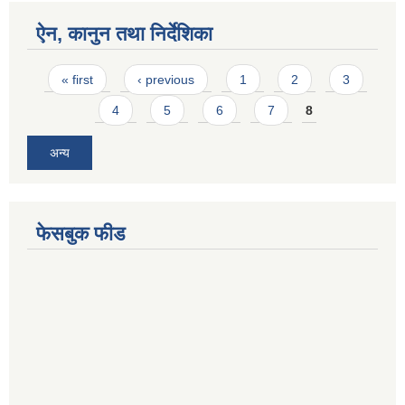
ऐन, कानुन तथा निर्देशिका
Pages
« first
‹ previous
1
2
3
4
5
6
7
8
अन्य
फेसबुक फीड