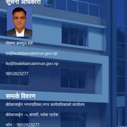
सूचना अधिकारी
मोहम्म्द इमामुल हक
io@bodebarsainmun.gov.np
ito@bodebarsainmun.gov.np
9852823277
सम्पर्क विवरण
बोदेबरसाईन नगरपालिका,नगर कार्यपालिकाको कार्यालय
बोदेबरसाईन -५,सप्तरी, मधेश प्रदेश
फोन : 9852823277